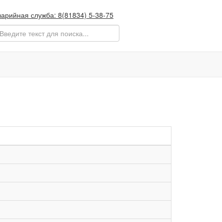
варийная служба: 8(81834) 5-38-75
оиск